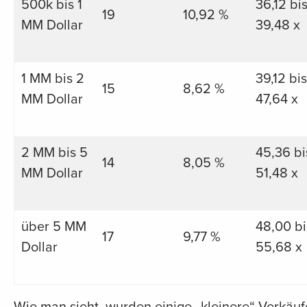
500k bis 1
36,12 bi
19
10,92 %
MM Dollar
39,48 x
1 MM bis 2
39,12 bis
15
8,62 %
MM Dollar
47,64 x
2 MM bis 5
45,36 bi
14
8,05 %
MM Dollar
51,48 x
über 5 MM
48,00 bi
17
9,77 %
Dollar
55,68 x
Wie man sieht, wurden einige „kleinere“ Verkäuf