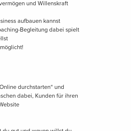
evermögen und Willenskraft
usiness aufbauen kannst
ching-Begleitung dabei spielt
llst
rmöglicht!
Online durchstarten“ und
nschen dabei, Kunden für ihren
 Website
t du gut und wovon willst du