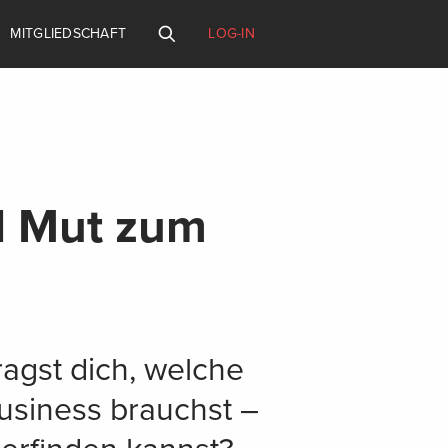
MITGLIEDSCHAFT
LOG-IN
nd Mut zum
agst dich, welche
Business brauchst –