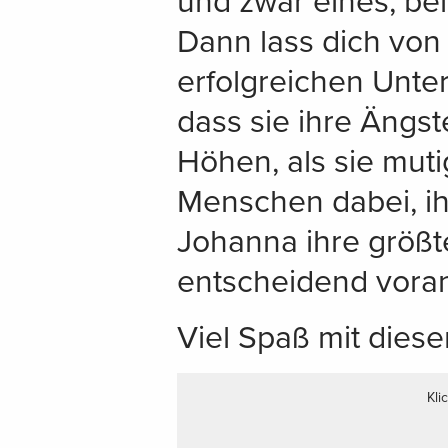
und zwar eines, be
Dann lass dich von
erfolgreichen Unte
dass sie ihre Ängs
Höhen, als sie muti
Menschen dabei, ihr
Johanna ihre größt
entscheidend vora
Viel Spaß mit dies
Kli