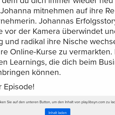
i dem du dich immer wieder neu 
 Johanna mitnehmen auf ihre Re
rnehmerin. Johannas Erfolgsstor
te vor der Kamera überwindet un
g und radikal ihre Nische wechsel
e Online-Kurse zu vermarkten. In
en Learnings, die dich beim Bus
nbringen können.
er Episode!
cken Sie auf den unteren Button, um den Inhalt von play.libsyn.com zu la
Inhalt laden