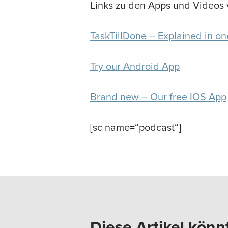
Links zu den Apps und Videos v
TaskTillDone – Explained in o
Try our Android App
Brand new – Our free IOS App
[sc name=“podcast“]
Diese Artikel könn