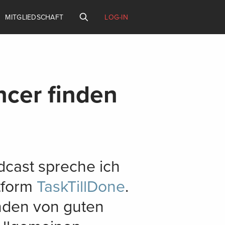
MITGLIEDSCHAFT
LOG-IN
ncer finden
cast spreche ich
ttform
TaskTillDone
.
nden von guten